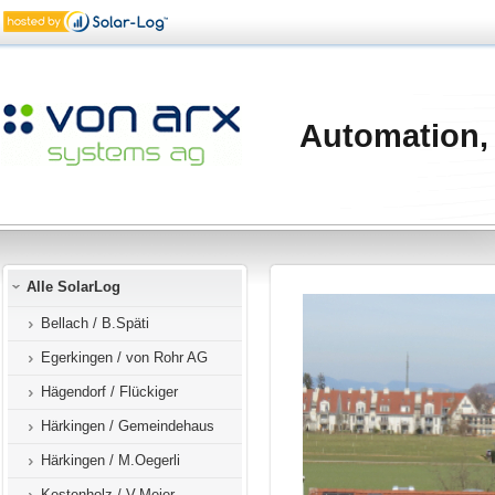
Automation,
Alle SolarLog
Bellach / B.Späti
Egerkingen / von Rohr AG
Hägendorf / Flückiger
Härkingen / Gemeindehaus
Härkingen / M.Oegerli
Kestenholz / V.Meier