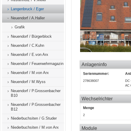
Langenbruck / Eger
Neuendorf / A.Haller
Grafik
Neuendorf / Bürgerblock
Neuendorf / C.Kuhn
Neuendorf / E.von Arx
Neuendorf / Feuerwehrmagazin
Anlageninfo
Neuendorf / M.von Arx
Seriennummer:
Anl
278638007
DC 
Neuendorf / M.Wyss
AC 
Neuendorf / P.Grossenbacher
B10
Wechselrichter
Neuendorf / P.Grossenbacher
Menge
B12
2
Niederbuchsiten / G.Studer
Niederbuchsiten / M.von Arx
Module