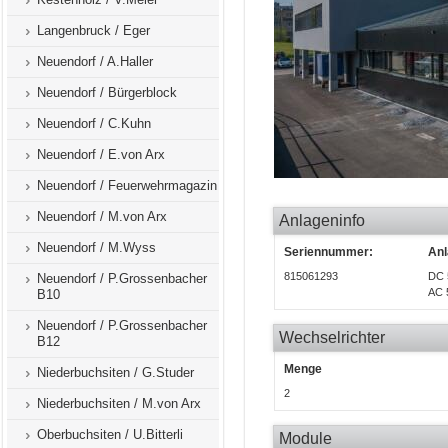
Langenbruck / Eger
Neuendorf / A.Haller
Neuendorf / Bürgerblock
Neuendorf / C.Kuhn
Neuendorf / E.von Arx
Neuendorf / Feuerwehrmagazin
Neuendorf / M.von Arx
Anlageninfo
Neuendorf / M.Wyss
Seriennummer:
Anl
815061293
DC 
Neuendorf / P.Grossenbacher
AC 
B10
Neuendorf / P.Grossenbacher
Wechselrichter
B12
Menge
Niederbuchsiten / G.Studer
2
Niederbuchsiten / M.von Arx
Oberbuchsiten / U.Bitterli
Module