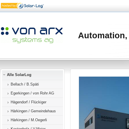
Automation,
Alle SolarLog
Bellach / B.Späti
Egerkingen / von Rohr AG
Hägendorf / Flückiger
Härkingen / Gemeindehaus
Härkingen / M.Oegerli
Kestenholz / V.Meier