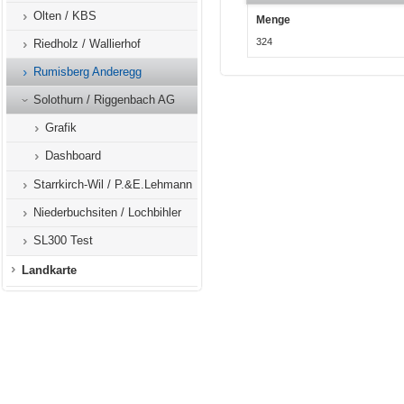
Olten / KBS
Menge
324
Riedholz / Wallierhof
Rumisberg Anderegg
Solothurn / Riggenbach AG
Grafik
Dashboard
Starrkirch-Wil / P.&E.Lehmann
Niederbuchsiten / Lochbihler
SL300 Test
Landkarte