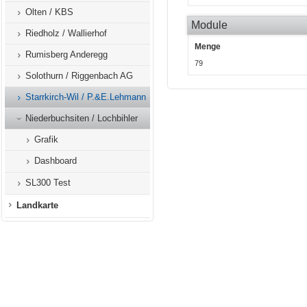
Olten / KBS
Module
Riedholz / Wallierhof
Menge
Rumisberg Anderegg
79
Solothurn / Riggenbach AG
Starrkirch-Wil / P.&E.Lehmann
Niederbuchsiten / Lochbihler
Grafik
Dashboard
SL300 Test
Landkarte