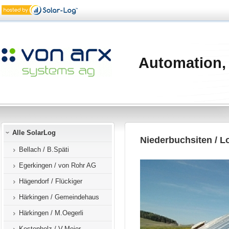
Automation,
Alle SolarLog
Niederbuchsiten / L
Bellach / B.Späti
Egerkingen / von Rohr AG
Hägendorf / Flückiger
Härkingen / Gemeindehaus
Härkingen / M.Oegerli
Kestenholz / V.Meier