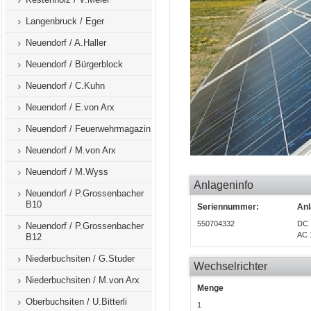
Langenbruck / Eger
Neuendorf / A.Haller
Neuendorf / Bürgerblock
Neuendorf / C.Kuhn
Neuendorf / E.von Arx
Neuendorf / Feuerwehrmagazin
Neuendorf / M.von Arx
Neuendorf / M.Wyss
Anlageninfo
Neuendorf / P.Grossenbacher
B10
Seriennummer:
Anl
550704332
DC 
Neuendorf / P.Grossenbacher
AC 
B12
Niederbuchsiten / G.Studer
Wechselrichter
Niederbuchsiten / M.von Arx
Menge
Oberbuchsiten / U.Bitterli
1